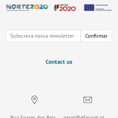
Contact us
Rua Soares dos Reis,
geral@efacont.pt