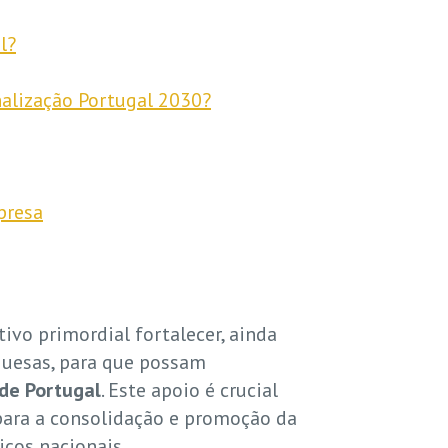
l?
nalização Portugal 2030?
presa
ivo primordial fortalecer, ainda
guesas, para que possam
 de Portugal
. Este apoio é crucial
 para a consolidação e promoção da
iços nacionais.