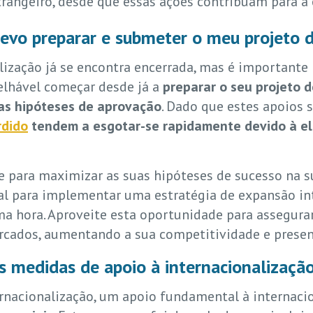
strangeiro, desde que essas ações contribuam para a
evo preparar e submeter o meu projeto 
lização já se encontra encerrada, mas é importante
selhável começar desde já a
preparar o seu projeto 
as hipóteses de aprovação
. Dado que estes apoios 
rdido
tendem a esgotar-se rapidamente devido à el
te para maximizar as suas hipóteses de sucesso na 
tal para implementar uma estratégia de expansão in
ma hora. Aproveite esta oportunidade para assegurar
rcados, aumentando a sua competitividade e presen
as medidas de apoio à internacionalizaçã
ternacionalização, um apoio fundamental à internac