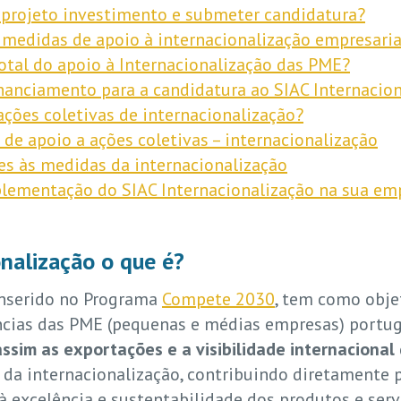
projeto investimento e submeter candidatura?
s medidas de apoio à internacionalização empresaria
tal do apoio à Internacionalização das PME?
nanciamento para a candidatura ao SIAC Internacio
ações coletivas de internacionalização?
de apoio a ações coletivas – internacionalização
es às medidas da internacionalização
plementação do SIAC Internacionalização na sua em
onalização o que é?
 inserido no Programa
Compete 2030
, tem como objet
ncias das PME (pequenas e médias empresas) portu
sim as exportações e a visibilidade internacional
 da internacionalização, contribuindo diretamente
 excelência e sustentabilidade dos produtos e serv