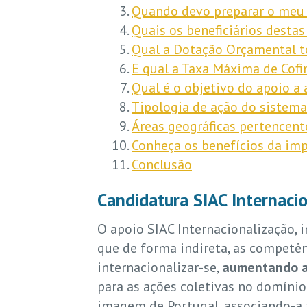
Quando devo preparar o meu 
Quais os beneficiários desta
Qual a Dotação Orçamental to
E qual a Taxa Máxima de Cofi
Qual é o objetivo do apoio a 
Tipologia de ação do sistema 
Áreas geográficas pertencent
Conheça os benefícios da im
Conclusão
Candidatura SIAC Internaci
O apoio SIAC Internacionalização,
que de forma indireta, as competê
internacionalizar-se,
aumentando as
para as ações coletivas no domínio
imagem de Portugal, associando-a à