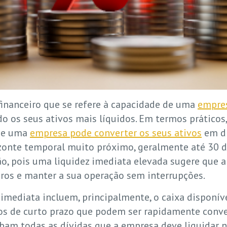
financeiro que se refere à capacidade de uma
empre
do os seus ativos mais líquidos. Em termos práticos, 
que uma
empresa pode converter os seus ativos
em di
nte temporal muito próximo, geralmente até 30 dias
ão, pois uma liquidez imediata elevada sugere que 
iros e manter a sua operação sem interrupções.
 imediata incluem, principalmente, o caixa disponív
os de curto prazo que podem ser rapidamente conver
obam todas as dívidas que a empresa deve liquidar