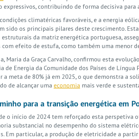
to expressivos, contribuindo de forma decisiva para
 condições climatéricas favoráveis, e a energia eól
êm sido os principais pilares deste crescimento. Es
 estruturais da matriz energética portuguesa, ass
es com efeito de estufa, como também uma menor de
a, Maria da Graça Carvalho, confirmou esta evoluçã
ia de Energia da Comunidade dos Países de Língua 
gir a meta de 80% já em 2025, o que demonstra a so
ido de alcançar uma
economia
mais verde e sustentá
aminho para a transição energética em P
sde o início de 2024 tem reforçado esta perspetiva o
ia substancial no desempenho do sistema elétrico
. Em particular, a produção de eletricidade a partir