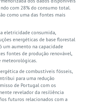
ormenorizada dos dados disponíveis
buindo com 28% do consumo total.
ição como uma das fontes mais
a eletricidade consumida,
ções energéticas de base florestal
 só um aumento na capacidade
tes fontes de produção renovável,
e meteorológicas.
rgética de combustíveis fósseis,
ntribui para uma redução
omisso de Portugal com os
mente revelador da resiliência
fios futuros relacionados com a