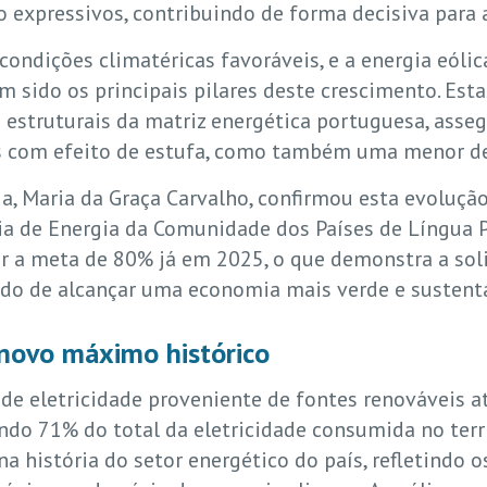
to expressivos, contribuindo de forma decisiva para
 condições climatéricas favoráveis, e a energia eól
êm sido os principais pilares deste crescimento. Es
 estruturais da matriz energética portuguesa, ass
es com efeito de estufa, como também uma menor de
a, Maria da Graça Carvalho, confirmou esta evoluçã
ia de Energia da Comunidade dos Países de Língua 
gir a meta de 80% já em 2025, o que demonstra a so
ido de alcançar uma economia mais verde e sustentá
 novo máximo histórico
 de eletricidade proveniente de fontes renováveis 
do 71% do total da eletricidade consumida no territ
a história do setor energético do país, refletindo 