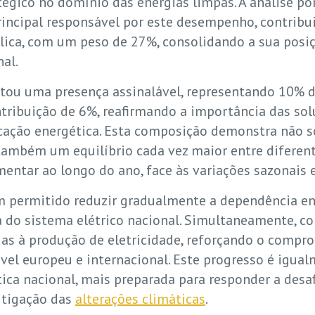
égico no domínio das energias limpas. A análise p
 principal responsável por este desempenho, contri
ólica, com um peso de 27%, consolidando a sua pos
nal.
stou uma presença assinalável, representando 10% d
ribuição de 6%, reafirmando a importância das solu
ficação energética. Esta composição demonstra não
também um equilíbrio cada vez maior entre diferen
entar ao longo do ano, face às variações sazonais 
m permitido reduzir gradualmente a dependência ene
o sistema elétrico nacional. Simultaneamente, co
das à produção de eletricidade, reforçando o compr
vel europeu e internacional. Este progresso é igual
tica nacional, mais preparada para responder a desa
itigação das
alterações climáticas
.