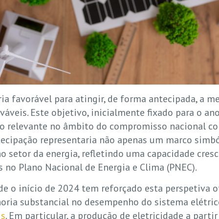
ia favorável para atingir, de forma antecipada, a m
ováveis. Este objetivo, inicialmente fixado para o an
o relevante no âmbito do compromisso nacional com
ntecipação representaria não apenas um marco simb
no setor da energia, refletindo uma capacidade cres
os no Plano Nacional de Energia e Clima (PNEC).
sde o início de 2024 tem reforçado esta perspetiva o
ia substancial no desempenho do sistema elétrico
is
. Em particular, a produção de eletricidade a parti