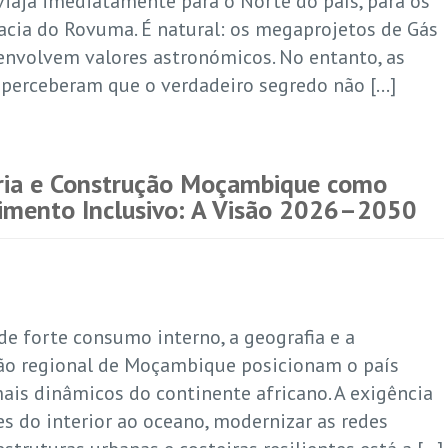
viaja imediatamente para o Norte do país, para os
acia do Rovuma. É natural: os megaprojetos de Gás
envolvem valores astronómicos. No entanto, as
 perceberam que o verdadeiro segredo não […]
ria e Construção Moçambique como
imento Inclusivo: A Visão 2026–2050
e forte consumo interno, a geografia e a
ção regional de Moçambique posicionam o país
is dinâmicos do continente africano. A exigência
es do interior ao oceano, modernizar as redes