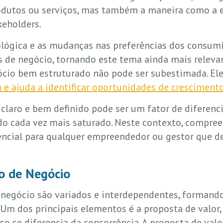
odutos ou serviços, mas também a maneira como a 
keholders.
ológica e as mudanças nas preferências dos consum
 de negócio, tornando este tema ainda mais relevan
cio bem estruturado não pode ser subestimada. Ele
 e ajuda a identificar oportunidades de cresciment
laro e bem definido pode ser um fator de diferenci
o cada vez mais saturado. Neste contexto, compree
encial para qualquer empreendedor ou gestor que d
o de Negócio
egócio são variados e interdependentes, formando
 Um dos principais elementos é a proposta de valor,
so se diferencia da concorrência. A proposta de valo