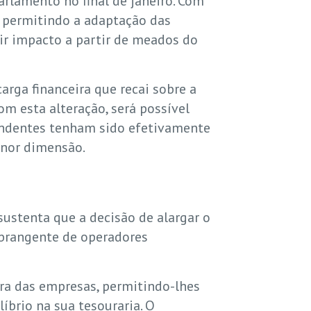
rlamento no final de janeiro. Com
A, permitindo a adaptação das
zir impacto a partir de meados do
arga financeira que recai sobre a
m esta alteração, será possível
ondentes tenham sido efetivamente
enor dimensão.
ustenta que a decisão de alargar o
abrangente de operadores
ira das empresas, permitindo-lhes
íbrio na sua tesouraria. O