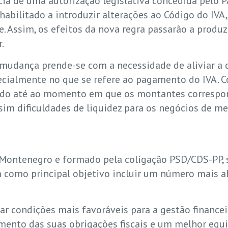
a de uma autorização legislativa concedida pelo Pa
 habilitado a introduzir alterações ao Código do IV
e. Assim, os efeitos da nova regra passarão a produ
.
a mudança prende-se com a necessidade de aliviar a c
cialmente no que se refere ao pagamento do IVA. Co
tado até ao momento em que os montantes corresp
ssim dificuldades de liquidez para os negócios de m
 Montenegro e formado pela coligação PSD/CDS-PP, s
 como principal objetivo incluir um número mais 
ar condições mais favoráveis para a gestão finance
ento das suas obrigações fiscais e um melhor equil