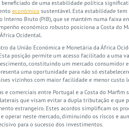
beneficiado de uma estabilidade política signific
mento
económico
sustentável. Esta estabilidade tem
o Interno Bruto (PIB), que se mantém numa faixa e
esempenho económico robusto posiciona a Costa do
África Ocidental.
entro da União Económica e Monetária da África Oci
Esta posição permite um acesso facilitado a uma v
scimento, constituindo um mercado consumidor e
epresenta uma oportunidade para não só estabelece
ses vizinhos com maior facilidade e menor custo lo
as e comerciais entre Portugal e a Costa do Marfim
bilaterais que visam evitar a dupla tributação e q
mento estrangeiro. Estes acordos simplificam os p
e operar neste mercado, diminuindo os riscos e au
ecisivo para o sucesso dos investimentos.