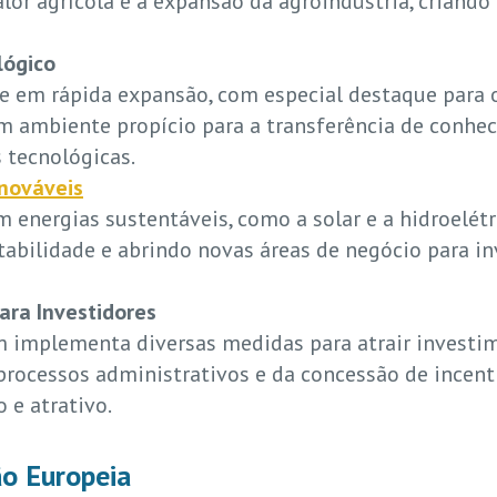
lor agrícola e a expansão da agroindústria, criando
lógico
e em rápida expansão, com especial destaque para o
um ambiente propício para a transferência de conhe
 tecnológicas.
nováveis
 energias sustentáveis, como a solar e a hidroelétr
tabilidade e abrindo novas áreas de negócio para i
ara Investidores
m implementa diversas medidas para atrair invest
 processos administrativos e da concessão de incen
 e atrativo.
o Europeia