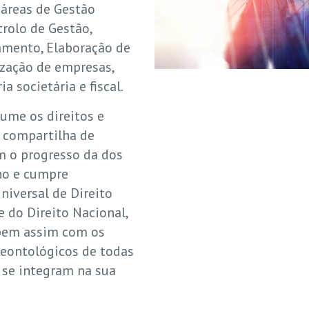
áreas de Gestão
trolo de Gestão,
amento, Elaboração de
ização de empresas,
a societária e fiscal.
me os direitos e
e compartilha de
m o progresso da dos
no e cumpre
iversal de Direito
e do Direito Nacional,
e bem assim com os
deontológicos de todas
e se integram na sua