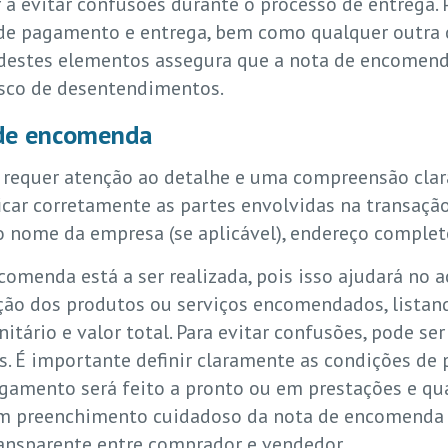
ar a evitar confusões durante o processo de entrega.
de pagamento e entrega, bem como qualquer outra c
ça destes elementos assegura que a nota de encom
isco de desentendimentos.
de encomenda
equer atenção ao detalhe e uma compreensão clara 
icar corretamente as partes envolvidas na transaçã
 nome da empresa (se aplicável), endereço completo
ncomenda está a ser realizada, pois isso ajudará n
ção dos produtos ou serviços encomendados, lista
tário e valor total. Para evitar confusões, pode ser 
s. É importante definir claramente as condições de
agamento será feito a pronto ou em prestações e qua
m preenchimento cuidadoso da nota de encomenda fa
ransparente entre comprador e vendedor.