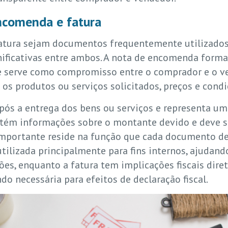
ncomenda e fatura
atura sejam documentos frequentemente utilizados
gnificativas entre ambos. A nota de encomenda form
a e serve como compromisso entre o comprador e o v
 os produtos ou serviços solicitados, preços e cond
 após a entrega dos bens ou serviços e representa 
ontém informações sobre o montante devido e deve 
 importante reside na função que cada documento 
ilizada principalmente para fins internos, ajudand
ões, enquanto a fatura tem implicações fiscais diret
do necessária para efeitos de declaração fiscal.