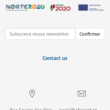
Contact us
Rua Soares dos Reis,
geral@efacont.pt