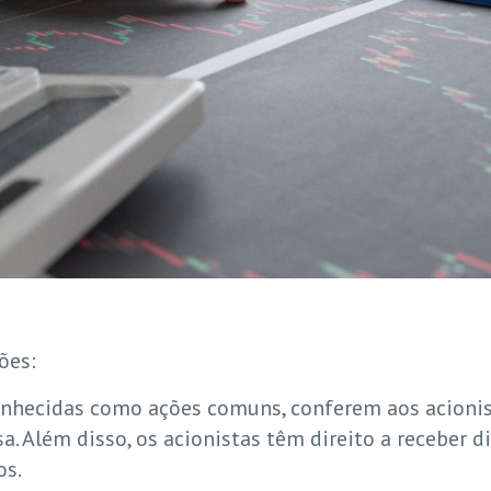
ões:
ecidas como ações comuns, conferem aos acionist
. Além disso, os acionistas têm direito a receber 
os.